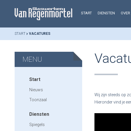
START
DIENSTEN
OVER
START
VACATURES
Vacat
MENU
Start
Nieuws
Wij zijn steeds op 
Toonzaal
Hieronder vind je e
Diensten
Spiegels