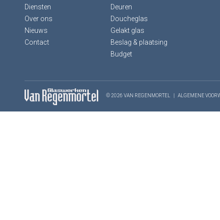
Diensten
Deuren
Over ons
Doucheglas
Nieuws
Gelakt glas
Contact
Beslag & plaatsing
Budget
© 2026 VAN REGENMORTEL
|
ALGEMENE VOOR