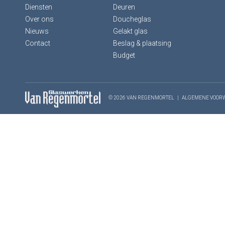
Diensten
Deuren
Over ons
Doucheglas
Nieuws
Gelakt glas
Contact
Beslag & plaatsing
Budget
© 2026 VAN REGENMORTEL
|
ALGEMENE VOOR