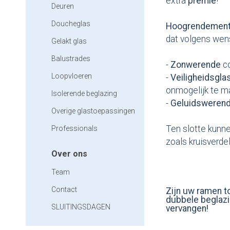
extra
premie
!
Deuren
Doucheglas
Hoogrendemen
dat volgens wen
Gelakt glas
Balustrades
-
Zonwerende
c
Loopvloeren
-
Veiligheidsgla
onmogelijk te 
Isolerende beglazing
-
Geluidsweren
Overige glastoepassingen
Ten slotte kunne
Professionals
zoals kruisverde
Over ons
Team
Contact
Zijn uw ramen to
dubbele beglazi
SLUITINGSDAGEN
vervangen!