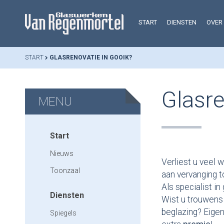
START
DIENSTEN
OVER
START
GLASRENOVATIE IN GOOIK?
Glasre
MENU
Start
Nieuws
Verliest u veel 
Toonzaal
aan vervanging t
Als specialist i
Diensten
Wist u trouwens
beglazing? Eige
Spiegels