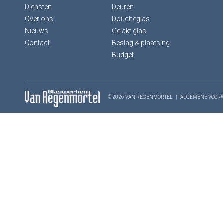
Diensten
Deuren
Over ons
Doucheglas
Nieuws
Gelakt glas
Contact
Beslag & plaatsing
Budget
© 2026 VAN REGENMORTEL
|
ALGEMENE VOOR