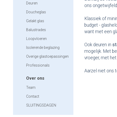
Deuren
ons ongetwijfeld
Doucheglas
Klassiek of min
Gelakt glas
budget - glashel
Balustrades
want met een gla
Loopvloeren
Ook deuren in
st
Isolerende beglazing
mogelijk. Met be
Overige glastoepassingen
vroeger, met he
Professionals
Aarzel niet ons 
Over ons
Team
Contact
SLUITINGSDAGEN