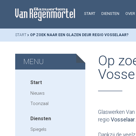
START
DIENSTEN
OVER
START
OP ZOEK NAAR EEN GLAZEN DEUR REGIO VOSSELAAR?
Op zoe
MENU
Vosse
Start
Nieuws
Toonzaal
Glaswerken Van 
Diensten
regio
Vosselaar
.
Spiegels
Dankzij de veelz