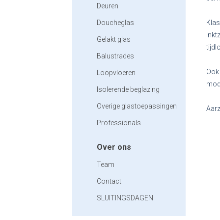
Deuren
Doucheglas
Klas
inkt
Gelakt glas
tijd
Balustrades
Ook 
Loopvloeren
mode
Isolerende beglazing
Overige glastoepassingen
Aarz
Professionals
Over ons
Team
Contact
SLUITINGSDAGEN