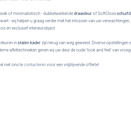
siek of minimalistisch - dubbelwerkende
draaideur
of SoftClose
schuif
zwart - wij helpen u graag verder met het inlossen van uw verwachtingen,
loos en exclusief interieurobject.
deuren in
stalen kader
zijn terug van weg geweest. Diverse opstellingen e
rne afkittechnieken geven wij uw deur de oude 'look and feel' van vroe
el niet ons te
contacteren
voor een vrijblijvende offerte!