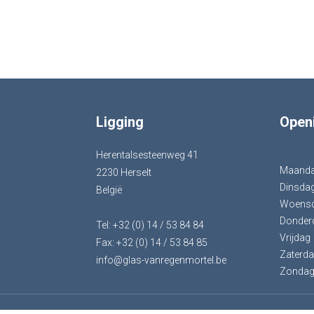
Ligging
Open
Herentalsesteenweg 41
Maand
2230 Herselt
Dinsda
België
Woens
Donder
Tel: +32 (0) 14 / 53 84 84
Vrijdag
Fax: +32 (0) 14 / 53 84 85
Zaterd
info@glas-vanregenmortel.be
Zonda