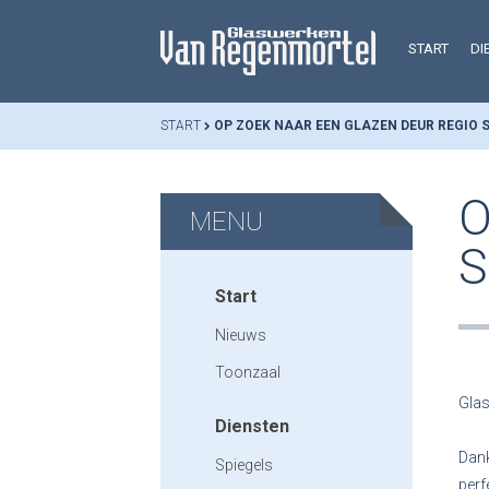
START
DI
START
OP ZOEK NAAR EEN GLAZEN DEUR REGIO
O
MENU
S
Start
Nieuws
Toonzaal
Glas
Diensten
Dank
Spiegels
perf