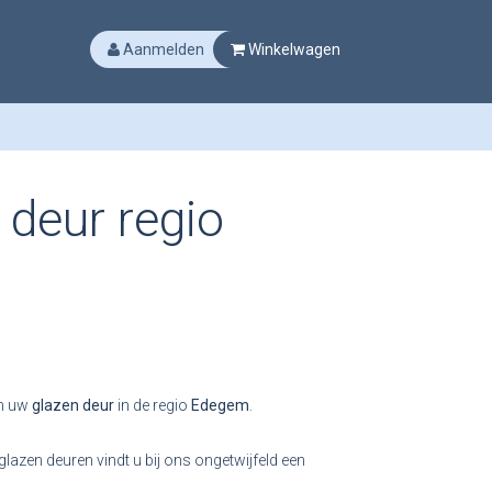
Aanmelden
Winkelwagen
 deur regio
n uw
glazen deur
in de regio
Edegem
.
lazen deuren vindt u bij ons ongetwijfeld een