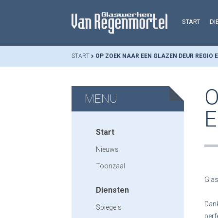
START
DI
START
OP ZOEK NAAR EEN GLAZEN DEUR REGIO 
O
MENU
E
Start
Nieuws
Toonzaal
Glas
Diensten
Dank
Spiegels
perf