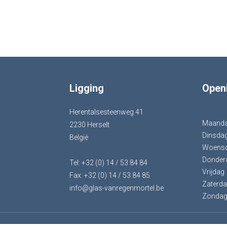
Ligging
Open
Herentalsesteenweg 41
Maand
2230 Herselt
Dinsda
België
Woens
Donder
Tel: +32 (0) 14 / 53 84 84
Vrijdag
Fax: +32 (0) 14 / 53 84 85
Zaterd
info@glas-vanregenmortel.be
Zonda