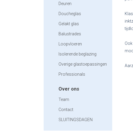
Deuren
Doucheglas
Klas
inkt
Gelakt glas
tijd
Balustrades
Ook 
Loopvloeren
mode
Isolerende beglazing
Overige glastoepassingen
Aarz
Professionals
Over ons
Team
Contact
SLUITINGSDAGEN