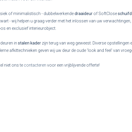
siek of minimalistisch - dubbelwerkende
draaideur
of SoftClose
schuif
zwart - wij helpen u graag verder met het inlossen van uw verwachtingen,
loos en exclusief interieurobject.
deuren in
stalen kader
zijn terug van weg geweest. Diverse opstellingen e
rne afkittechnieken geven wij uw deur de oude 'look and feel' van vroe
el niet ons te
contacteren
voor een vrijblijvende offerte!