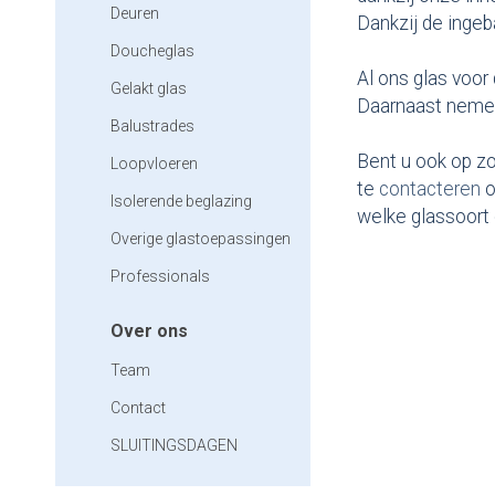
Deuren
Dankzij de ingeb
Doucheglas
Al ons glas voor
Gelakt glas
Daarnaast nemen 
Balustrades
Bent u ook op zo
Loopvloeren
te
contacteren
o
Isolerende beglazing
welke glassoort 
Overige glastoepassingen
Professionals
Over ons
Team
Contact
SLUITINGSDAGEN