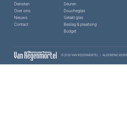
Diensten
Deuren
Over ons
Doucheglas
Nieuws
Gelakt glas
Contact
Beslag & plaatsing
Budget
© 2026 VAN REGENMORTEL
|
ALGEMENE VOOR