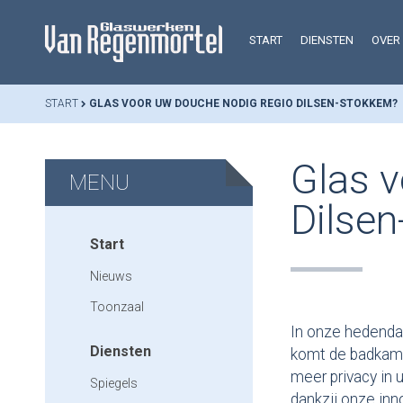
START
DIENSTEN
OVER
START
GLAS VOOR UW DOUCHE NODIG REGIO DILSEN-STOKKEM?
Glas v
MENU
Dilse
Start
Nieuws
Toonzaal
In onze hedenda
Diensten
komt de badkamer
meer privacy in 
Spiegels
dankzij onze in