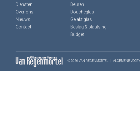
Diensten
Deuren
Over ons
Doucheglas
Nieuws
Gelakt glas
Contact
Beslag & plaatsing
Budget
© 2026 VAN REGENMORTEL
|
ALGEMENE VOOR