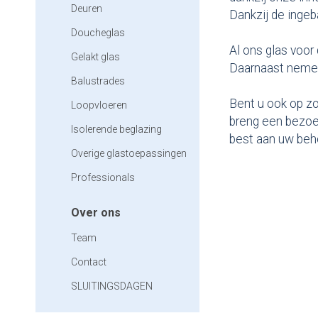
Deuren
Dankzij de ingeb
Doucheglas
Al ons glas voor
Gelakt glas
Daarnaast nemen 
Balustrades
Bent u ook op zo
Loopvloeren
breng een bezoe
Isolerende beglazing
best aan uw beho
Overige glastoepassingen
Professionals
Over ons
Team
Contact
SLUITINGSDAGEN