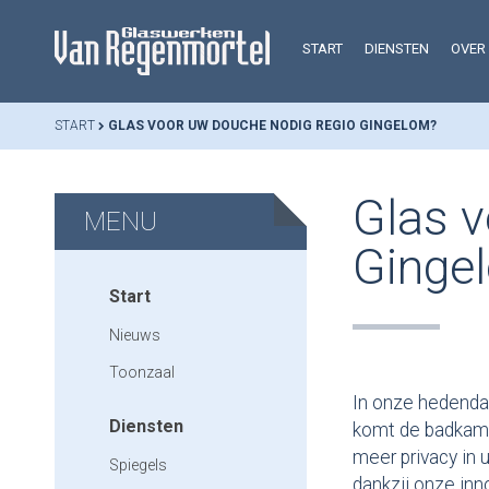
START
DIENSTEN
OVER
START
GLAS VOOR UW DOUCHE NODIG REGIO GINGELOM?
Glas v
MENU
Ginge
Start
Nieuws
Toonzaal
In onze hedenda
Diensten
komt de badkamer
meer privacy in 
Spiegels
dankzij onze in