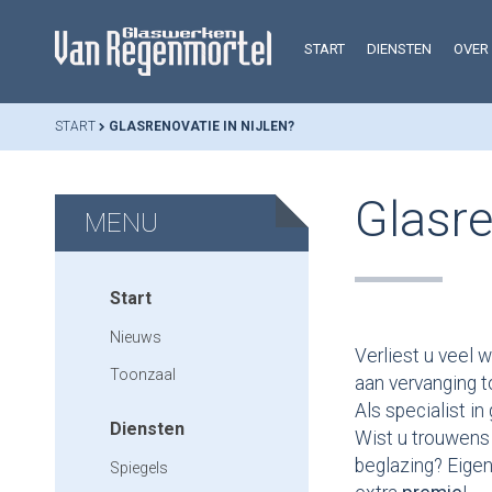
START
DIENSTEN
OVER
START
GLASRENOVATIE IN NIJLEN?
Glasre
MENU
Start
Nieuws
Verliest u veel 
Toonzaal
aan vervanging t
Als specialist i
Diensten
Wist u trouwens
beglazing? Eige
Spiegels