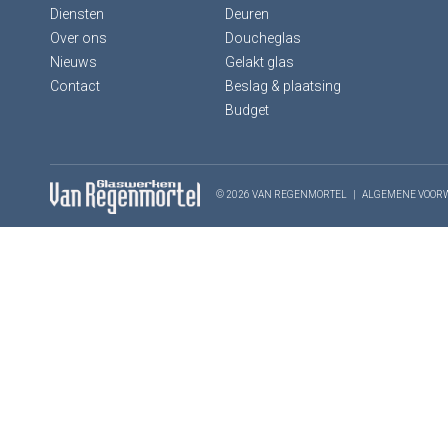
Diensten
Deuren
Over ons
Doucheglas
Nieuws
Gelakt glas
Contact
Beslag & plaatsing
Budget
© 2026 VAN REGENMORTEL
|
ALGEMENE VOOR