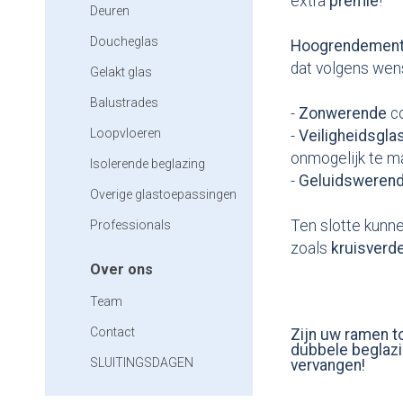
extra
premie
!
Deuren
Doucheglas
Hoogrendemen
dat volgens wen
Gelakt glas
Balustrades
-
Zonwerende
c
Loopvloeren
-
Veiligheidsgla
onmogelijk te 
Isolerende beglazing
-
Geluidsweren
Overige glastoepassingen
Ten slotte kunne
Professionals
zoals
kruisverd
Over ons
Team
Contact
Zijn uw ramen to
dubbele beglazi
SLUITINGSDAGEN
vervangen!