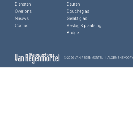
Diensten
Deuren
Over ons
Doucheglas
Nieuws
Gelakt glas
Contact
Beslag & plaatsing
Budget
© 2026 VAN REGENMORTEL
|
ALGEMENE VOOR