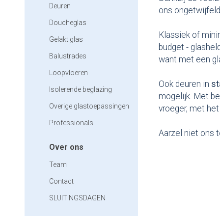
Deuren
ons ongetwijfeld
Doucheglas
Klassiek of min
Gelakt glas
budget - glashel
Balustrades
want met een gla
Loopvloeren
Ook deuren in
st
Isolerende beglazing
mogelijk. Met be
Overige glastoepassingen
vroeger, met he
Professionals
Aarzel niet ons 
Over ons
Team
Contact
SLUITINGSDAGEN