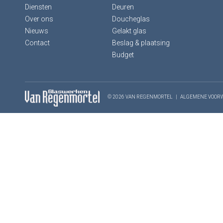
Diensten
Deuren
Over ons
Doucheglas
Nieuws
Gelakt glas
Contact
Beslag & plaatsing
Budget
© 2026 VAN REGENMORTEL
|
ALGEMENE VOOR