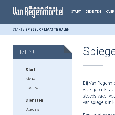
START
DIENSTEN
OVER
START
SPIEGEL OP MAAT TE HALEN
Spiege
MENU
Start
Nieuws
Bij Van Regenmo
Toonzaal
vaak gebruikt al
steeds vaker voo
Diensten
van spiegels in 
Spiegels