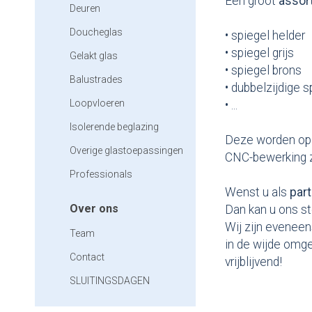
Een groot
assor
Deuren
Doucheglas
• spiegel helder
• spiegel grijs
Gelakt glas
• spiegel brons
Balustrades
• dubbelzijdige s
Loopvloeren
• ...
Isolerende beglazing
Deze worden op m
Overige glastoepassingen
CNC-bewerking zo
Professionals
Wenst u als
part
Over ons
Dan kan u ons st
Wij zijn evenee
Team
in de wijde omge
Contact
vrijblijvend!
SLUITINGSDAGEN