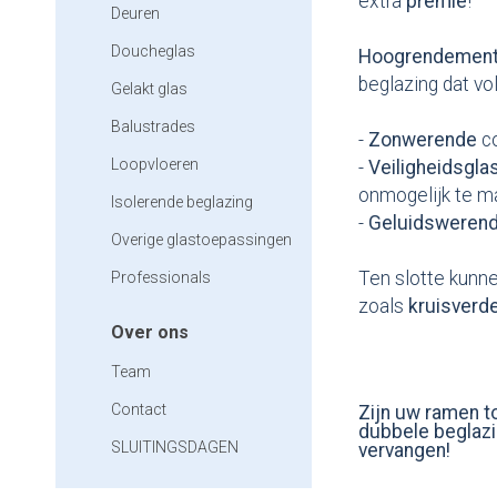
extra
premie
!
Deuren
Doucheglas
Hoogrendemen
beglazing dat v
Gelakt glas
Balustrades
-
Zonwerende
c
Loopvloeren
-
Veiligheidsgla
onmogelijk te 
Isolerende beglazing
-
Geluidsweren
Overige glastoepassingen
Ten slotte kunne
Professionals
zoals
kruisverd
Over ons
Team
Contact
Zijn uw ramen to
dubbele beglazi
SLUITINGSDAGEN
vervangen!