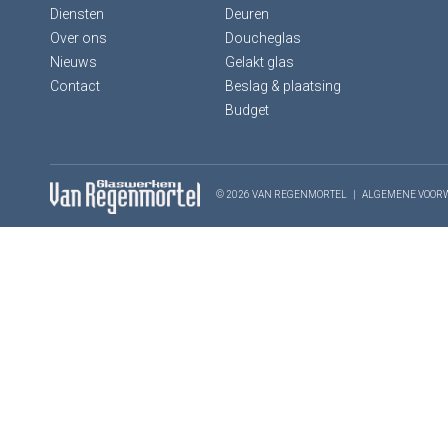
Diensten
Deuren
Over ons
Doucheglas
Nieuws
Gelakt glas
Contact
Beslag & plaatsing
Budget
© 2026 VAN REGENMORTEL
|
ALGEMENE VOOR