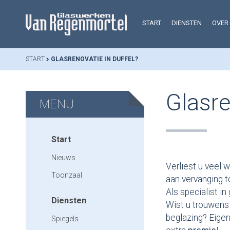
START
DIENSTEN
OVER
START
GLASRENOVATIE IN DUFFEL?
Glasre
MENU
Start
Nieuws
Verliest u veel 
Toonzaal
aan vervanging t
Als specialist i
Diensten
Wist u trouwens
beglazing? Eige
Spiegels