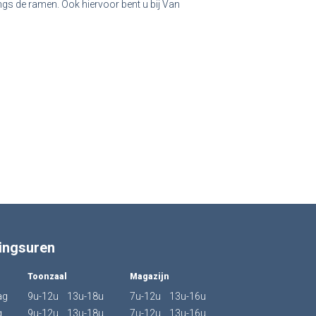
ngs de ramen. Ook hiervoor bent u bij Van
ingsuren
Toonzaal
Magazijn
ag
9u-12u 13u-18u
7u-12u 13u-16u
g
9u-12u 13u-18u
7u-12u 13u-16u