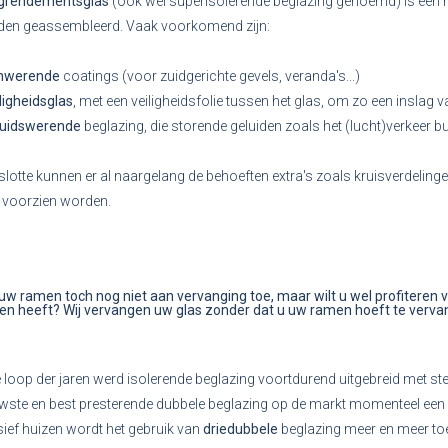
grendementsglas
(ook wel superisolerende beglazing genoemd) is een 
en geassembleerd. Vaak voorkomend zijn:
nwerende
coatings (voor zuidgerichte gevels, veranda's...)
ligheidsglas
, met een veiligheidsfolie tussen het glas, om zo een inslag
luidswerende
beglazing, die storende geluiden zoals het (lucht)verkeer b
slotte kunnen er al naargelang de behoeften extra's zoals kruisverdeling
 voorzien worden.
 uw ramen toch nog niet aan vervanging toe, maar wilt u wel profiteren 
en heeft? Wij vervangen uw glas zonder dat u uw ramen hoeft te verva
e loop der jaren werd isolerende beglazing voortdurend uitgebreid met st
wste en best presterende dubbele beglazing op de markt momenteel e
ief huizen wordt het gebruik van
driedubbele
beglazing meer en meer to