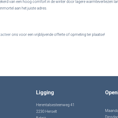
ekerd van een hoog comfort in de winter door lagere warmteverliezen la
nmortel aan het juiste adres.
tacteer
ons voor een vrijblijvende offerte of opmeting ter plaatse!
Ligging
Open
Herentalsesteenweg 41
Maand
2230 Herselt
Dinsda