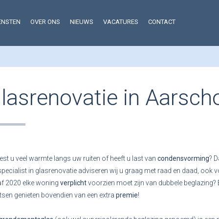
ENSTEN
OVER ONS
NIEUWS
VACATURES
CONTACT
lasrenovatie in Aarsch
iest u veel warmte langs uw ruiten of heeft u last van
condensvorming
? D
specialist in glasrenovatie adviseren wij u graag met raad en daad, ook
f 2020 elke woning
verplicht
voorzien moet zijn van dubbele beglazing?
tsen genieten bovendien van een extra
premie
!