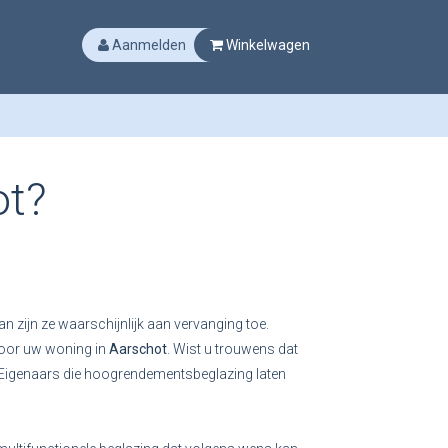
Aanmelden
Winkelwagen
ot?
an zijn ze waarschijnlijk aan vervanging toe.
 voor uw woning in
Aarschot
. Wist u trouwens dat
 Eigenaars die hoogrendementsbeglazing laten