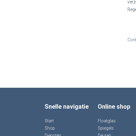
verz
Rege
Con
Snelle navigatie
Online shop
Start
Floatglas
Shop
Spiegels
Diensten
Deuren