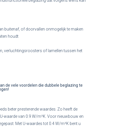
multifunctionele beglazing dat volgens wens kan
 van buitenaf, of doorvallen onmogelijk te maken
uiten houdt
en, verluchtingsroosters of lamellen tussen het
van de vele voordelen die dubbele beglazing te
ngen!
eeds beter presterende waardes. Zo heeft de
en U-waarde van 0.9 W/m²K. Voor nieuwbouw en
egepast. Met U-waardes tot 0.4 W/m²K bent u