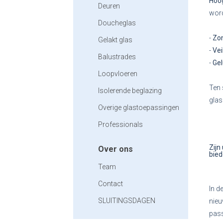
Hoo
Deuren
word
Doucheglas
-
Zo
Gelakt glas
-
Vei
Balustrades
-
Ge
Loopvloeren
Ten 
Isolerende beglazing
glas
Overige glastoepassingen
Professionals
Zijn
Over ons
bied
Team
Contact
In d
SLUITINGSDAGEN
nieu
pass