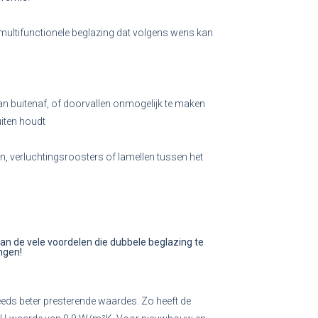
multifunctionele beglazing dat volgens wens kan
 van buitenaf, of doorvallen onmogelijk te maken
uiten houdt
en, verluchtingsroosters of lamellen tussen het
van de vele voordelen die dubbele beglazing te
ngen!
eeds beter presterende waardes. Zo heeft de