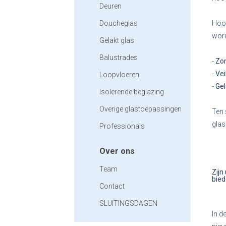
Deuren
Doucheglas
Hoo
word
Gelakt glas
Balustrades
-
Zo
-
Vei
Loopvloeren
-
Ge
Isolerende beglazing
Overige glastoepassingen
Ten 
glas
Professionals
Over ons
Team
Zijn
bied
Contact
SLUITINGSDAGEN
In d