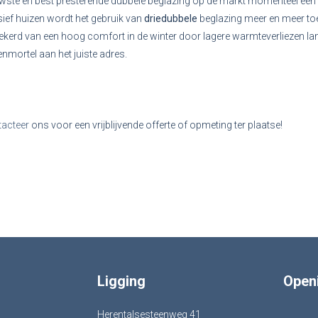
wste en best presterende dubbele beglazing op de markt momenteel e
ief huizen wordt het gebruik van
driedubbele
beglazing meer en meer to
ekerd van een hoog comfort in de winter door lagere warmteverliezen la
nmortel aan het juiste adres.
tacteer
ons voor een vrijblijvende offerte of opmeting ter plaatse!
Ligging
Open
Herentalsesteenweg 41