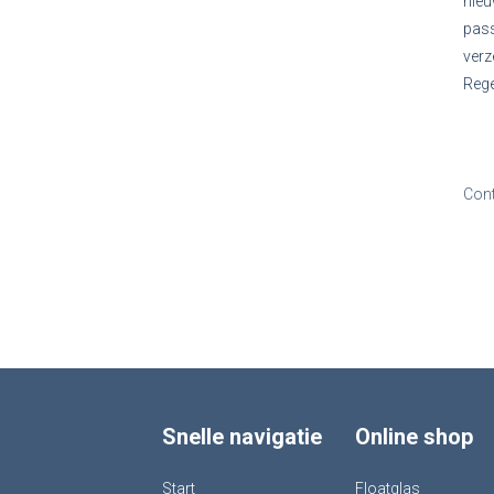
nieu
pass
verz
Rege
Con
Snelle navigatie
Online shop
Start
Floatglas