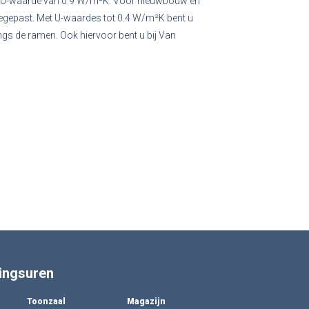
en U-waarde van 0.9 W/m²K. Voor nieuwbouw en
egepast. Met U-waardes tot 0.4 W/m²K bent u
ngs de ramen. Ook hiervoor bent u bij Van
ingsuren
Toonzaal
Magazijn