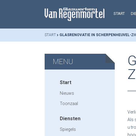
START
DI
START
GLASRENOVATIE IN SCHERPENHEUVEL-Z
G
MENU
Z
Start
Nieuws
Toonzaal
Verl
Diensten
Als 
u tr
Spiegels
hoog