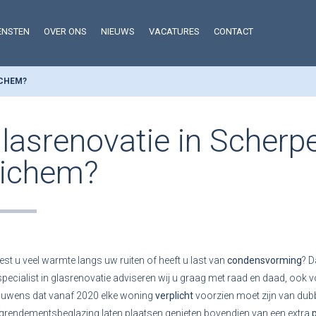
ENSTEN
OVER ONS
NIEUWS
VACATURES
CONTACT
ICHEM?
lasrenovatie in Scherp
ichem?
iest u veel warmte langs uw ruiten of heeft u last van
condensvorming
? D
specialist in glasrenovatie adviseren wij u graag met raad en daad, ook
ouwens dat vanaf 2020 elke woning
verplicht
voorzien moet zijn van dub
rendementsbeglazing laten plaatsen genieten bovendien van een extra