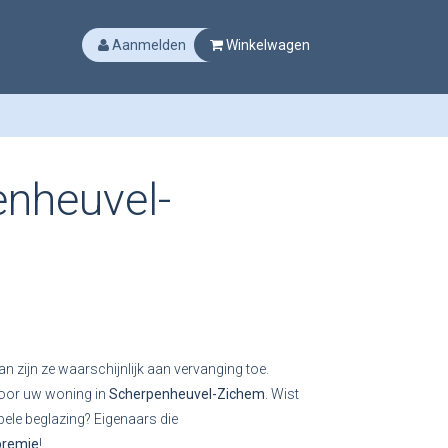
Aanmelden
Winkelwagen
enheuvel-
an zijn ze waarschijnlijk aan vervanging toe.
 voor uw woning in
Scherpenheuvel-Zichem
. Wist
bele beglazing? Eigenaars die
premie
!