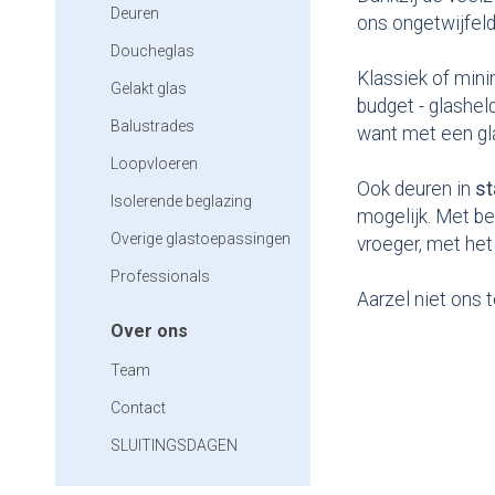
Deuren
ons ongetwijfeld
Doucheglas
Klassiek of min
Gelakt glas
budget - glashel
Balustrades
want met een gla
Loopvloeren
Ook deuren in
st
Isolerende beglazing
mogelijk. Met be
Overige glastoepassingen
vroeger, met he
Professionals
Aarzel niet ons 
Over ons
Team
Contact
SLUITINGSDAGEN