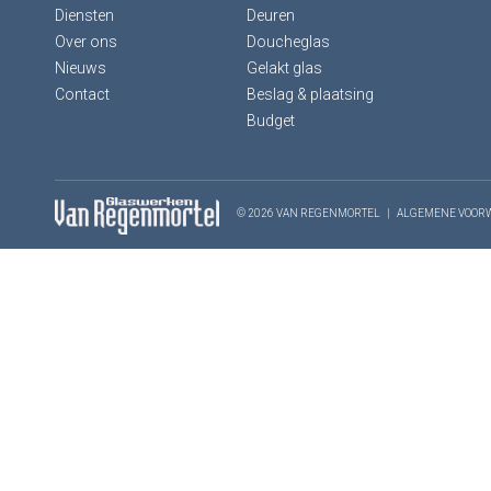
Diensten
Deuren
Over ons
Doucheglas
Nieuws
Gelakt glas
Contact
Beslag & plaatsing
Budget
© 2026 VAN REGENMORTEL
|
ALGEMENE VOOR