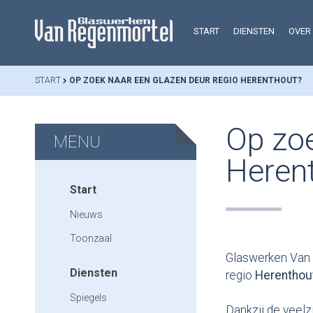
START
DIENSTEN
OVER
START
OP ZOEK NAAR EEN GLAZEN DEUR REGIO HERENTHOUT?
Op zoe
MENU
Heren
Start
Nieuws
Toonzaal
Glaswerken Van 
Diensten
regio
Herenthou
Spiegels
Dankzij de veelz