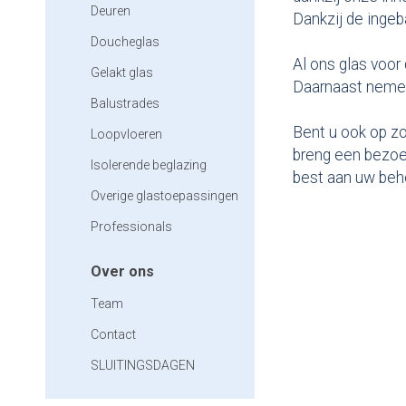
Deuren
Dankzij de ingeb
Doucheglas
Al ons glas voor
Gelakt glas
Daarnaast nemen 
Balustrades
Bent u ook op zo
Loopvloeren
breng een bezoe
Isolerende beglazing
best aan uw beho
Overige glastoepassingen
Professionals
Over ons
Team
Contact
SLUITINGSDAGEN