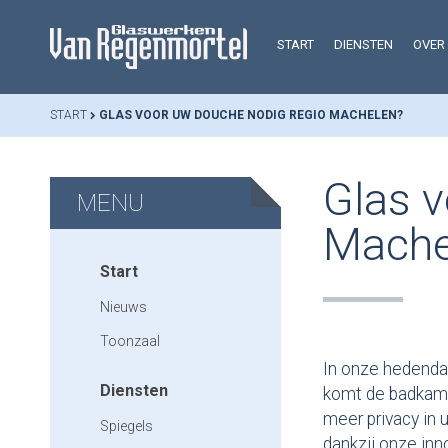
START
DIENSTEN
OVER
START
GLAS VOOR UW DOUCHE NODIG REGIO MACHELEN?
Glas v
MENU
Mache
Start
Nieuws
Toonzaal
In onze hedenda
Diensten
komt de badkamer
meer privacy in 
Spiegels
dankzij onze in