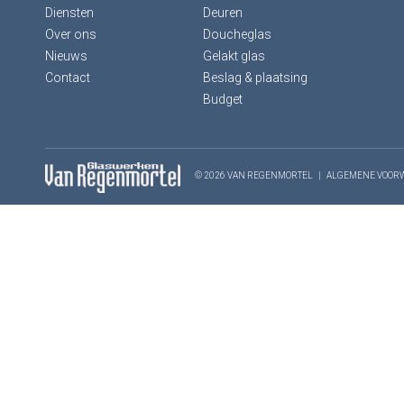
Diensten
Deuren
Over ons
Doucheglas
Nieuws
Gelakt glas
Contact
Beslag & plaatsing
Budget
© 2026 VAN REGENMORTEL
|
ALGEMENE VOOR