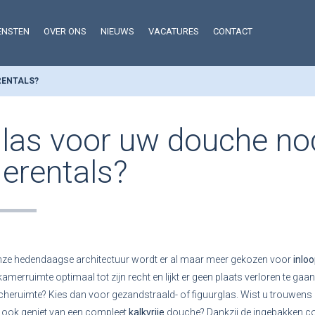
ENSTEN
OVER ONS
NIEUWS
VACATURES
CONTACT
RENTALS?
las voor uw douche nod
erentals?
nze hedendaagse architectuur wordt er al maar meer gekozen voor
inlo
amerruimte optimaal tot zijn recht en lijkt er geen plaats verloren te gaa
heruimte? Kies dan voor gezandstraald- of figuurglas. Wist u trouwens 
 ook geniet van een compleet
kalkvrije
douche? Dankzij de ingebakken coa