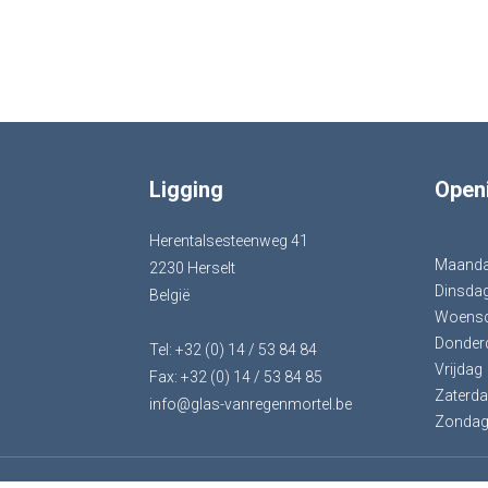
Ligging
Open
Herentalsesteenweg 41
Maand
2230 Herselt
Dinsda
België
Woens
Donder
Tel: +32 (0) 14 / 53 84 84
Vrijdag
Fax: +32 (0) 14 / 53 84 85
Zaterd
info@glas-vanregenmortel.be
Zonda