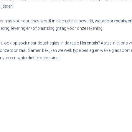
ijderen!
ns glas voor douches wordt in eigen atelier bewerkt, waardoor
maatwer
ting, levering en/of plaatsing graag voor onze rekening.
 u ook op zoek naar doucheglas in de regio
Herentals
? Aarzel niet ons vr
onze toonzaal. Samen bekijken we welk type beslag en welke glassoort e
r van een waterdichte oplossing!