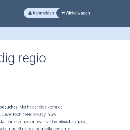
Aanmelden
Winkelwagen
ig regio
opdouches
. Met helder glas komt de
n. Liever toch meer privacy in uw
dat dankzij onze innovatieve
Timeless
beglazing,
ting, hoeft u nooit nog kalkaanslag te