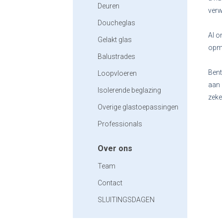
Deuren
verw
Doucheglas
Al o
Gelakt glas
opme
Balustrades
Bent
Loopvloeren
aan 
Isolerende beglazing
zeke
Overige glastoepassingen
Professionals
Over ons
Team
Contact
SLUITINGSDAGEN