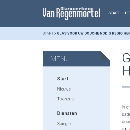
START
DI
START
GLAS VOOR UW DOUCHE NODIG REGIO HE
G
MENU
H
Start
Nieuws
Toonzaal
In o
Diensten
badk
douc
Spiegels
u nu