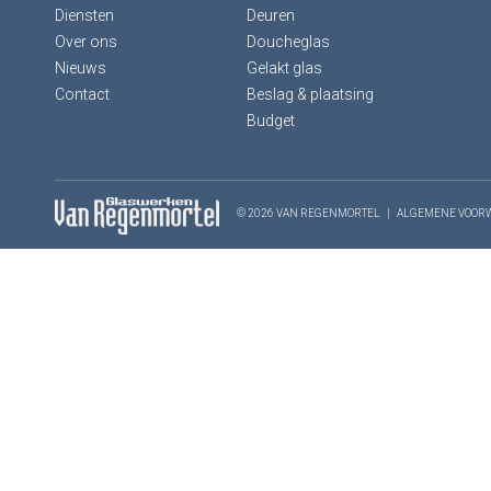
Diensten
Deuren
Over ons
Doucheglas
Nieuws
Gelakt glas
Contact
Beslag & plaatsing
Budget
© 2026 VAN REGENMORTEL
|
ALGEMENE VOOR