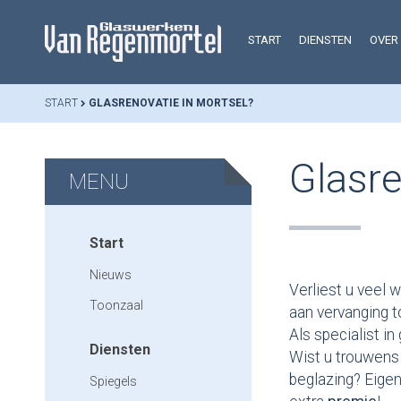
START
DIENSTEN
OVER
START
GLASRENOVATIE IN MORTSEL?
Glasre
MENU
Start
Nieuws
Verliest u veel 
Toonzaal
aan vervanging t
Als specialist i
Diensten
Wist u trouwens
beglazing? Eige
Spiegels