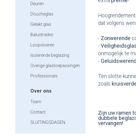
extra
premie
!
Deuren
Doucheglas
Hoogrendements
dat volgens wen
Gelakt glas
Balustrades
-
Zonwerende
c
Loopvloeren
-
Veiligheidsgla
onmogelijk te 
Isolerende beglazing
-
Geluidsweren
Overige glastoepassingen
Ten slotte kunne
Professionals
zoals
kruisverd
Over ons
Team
Contact
Zijn uw ramen to
dubbele beglazi
SLUITINGSDAGEN
vervangen!