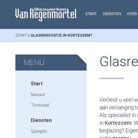
START
DIENSTEN
OVER
START
GLASRENOVATIE IN KORTESSEM?
Glasre
MENU
Start
Nieuws
Verliest u veel 
Toonzaal
aan vervanging t
Als specialist i
Diensten
in
Kortessem
. 
beglazing? Eige
Spiegels