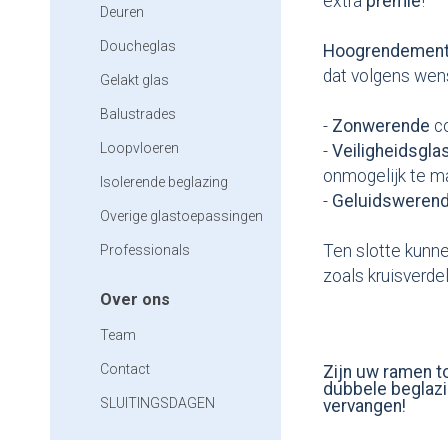
extra
premie
!
Deuren
Doucheglas
Hoogrendemen
dat volgens wen
Gelakt glas
Balustrades
-
Zonwerende
c
Loopvloeren
-
Veiligheidsgla
onmogelijk te 
Isolerende beglazing
-
Geluidsweren
Overige glastoepassingen
Ten slotte kunne
Professionals
zoals kruisverde
Over ons
Team
Contact
Zijn uw ramen to
dubbele beglazi
SLUITINGSDAGEN
vervangen!