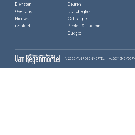
Diensten
Deuren
Over ons
Doucheglas
Nieuws
Gelakt glas
Contact
Beslag & plaatsing
Budget
© 2026 VAN REGENMORTEL
|
ALGEMENE VOOR