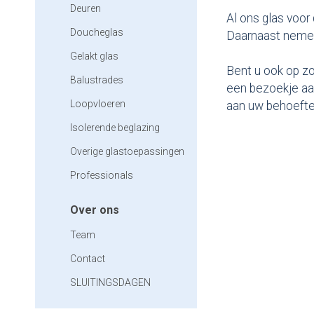
Deuren
Al ons glas voor
Doucheglas
Daarnaast nemen 
Gelakt glas
Bent u ook op zo
Balustrades
een bezoekje aa
Loopvloeren
aan uw behoeftes
Isolerende beglazing
Overige glastoepassingen
Professionals
Over ons
Team
Contact
SLUITINGSDAGEN