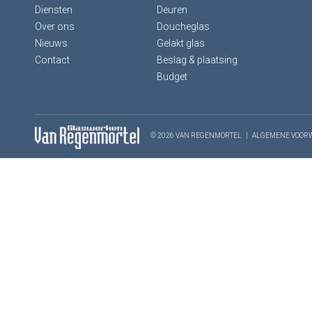
Diensten
Deuren
Over ons
Doucheglas
Nieuws
Gelakt glas
Contact
Beslag & plaatsing
Budget
© 2026 VAN REGENMORTEL
|
ALGEMENE VOOR