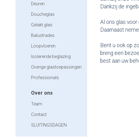
Deuren
Dankzij de ingeb
Doucheglas
Al ons glas voor
Gelakt glas
Daarnaast nemen 
Balustrades
Bent u ook op zo
Loopvloeren
breng een bezoe
Isolerende beglazing
best aan uw beho
Overige glastoepassingen
Professionals
Over ons
Team
Contact
SLUITINGSDAGEN