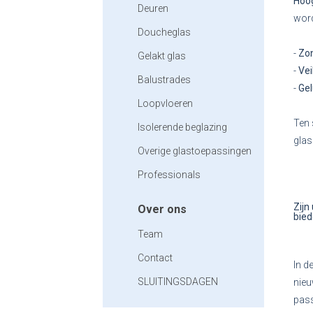
Hoo
Deuren
word
Doucheglas
-
Zo
Gelakt glas
-
Vei
Balustrades
-
Ge
Loopvloeren
Ten 
Isolerende beglazing
glas
Overige glastoepassingen
Professionals
Zijn
Over ons
bied
Team
Contact
In d
SLUITINGSDAGEN
nieu
pass