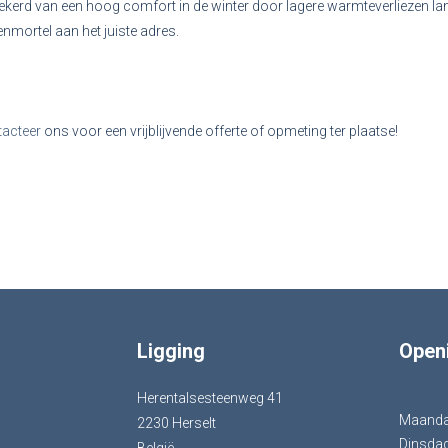
ekerd van een hoog comfort in de winter door lagere warmteverliezen la
nmortel aan het juiste adres.
tacteer
ons voor een vrijblijvende offerte of opmeting ter plaatse!
Ligging
Open
Herentalsesteenweg 41
Maand
2230 Herselt
Dinsda