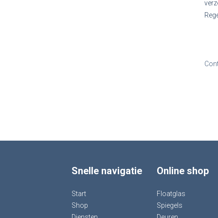
verz
Rege
Con
Snelle navigatie
Online shop
Start
Floatglas
Shop
Spiegels
Diensten
Deuren