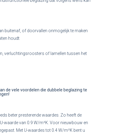
multifunctionele beglazing dat volgens wens kan
 van buitenaf, of doorvallen onmogelijk te maken
uiten houdt
en, verluchtingsroosters of lamellen tussen het
van de vele voordelen die dubbele beglazing te
ngen!
eeds beter presterende waardes. Zo heeft de
en U-waarde van 0.9 W/m²K. Voor nieuwbouw en
egepast. Met U-waardes tot 0.4 W/m²K bent u