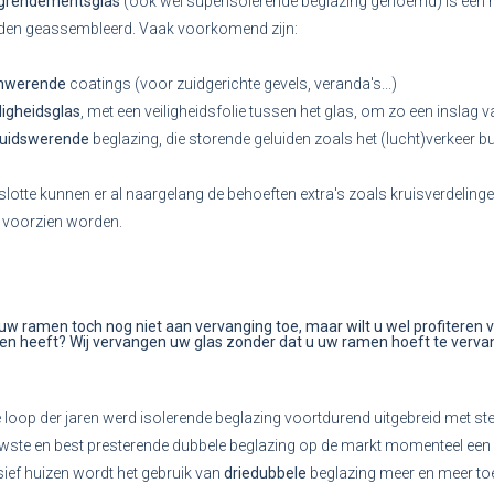
grendementsglas
(ook wel superisolerende beglazing genoemd) is een 
en geassembleerd. Vaak voorkomend zijn:
nwerende
coatings (voor zuidgerichte gevels, veranda's...)
ligheidsglas
, met een veiligheidsfolie tussen het glas, om zo een inslag
luidswerende
beglazing, die storende geluiden zoals het (lucht)verkeer b
slotte kunnen er al naargelang de behoeften extra's zoals kruisverdeling
 voorzien worden.
 uw ramen toch nog niet aan vervanging toe, maar wilt u wel profiteren 
en heeft? Wij vervangen uw glas zonder dat u uw ramen hoeft te verva
e loop der jaren werd isolerende beglazing voortdurend uitgebreid met st
wste en best presterende dubbele beglazing op de markt momenteel e
ief huizen wordt het gebruik van
driedubbele
beglazing meer en meer to