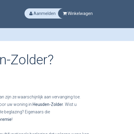
Aanmelden
Winkelwagen
n-Zolder?
an zijn ze waarschijnlijk aan vervanging toe.
 voor uw woning in
Heusden-Zolder
. Wist u
le beglazing? Eigenaars die
premie
!