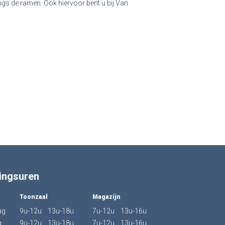
ngs de ramen. Ook hiervoor bent u bij Van
ingsuren
Toonzaal
Magazijn
ag
9u-12u 13u-18u
7u-12u 13u-16u
g
9u-12u 13u-18u
7u-12u 13u-16u