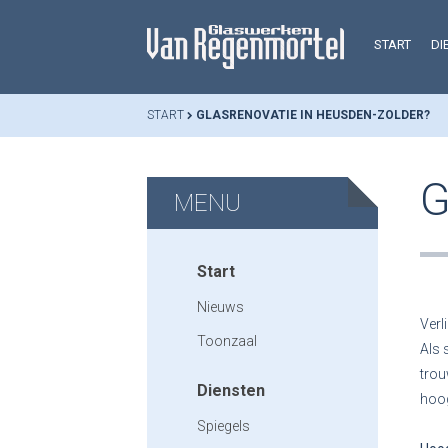
START
DI
START
GLASRENOVATIE IN HEUSDEN-ZOLDER?
G
MENU
Start
Nieuws
Verl
Toonzaal
Als 
trou
Diensten
hoog
Spiegels