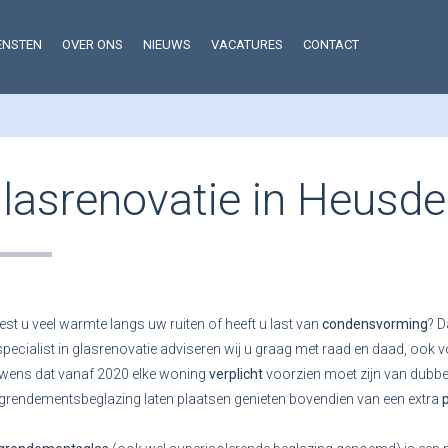
ENSTEN
OVER ONS
NIEUWS
VACATURES
CONTACT
lasrenovatie in Heusde
iest u veel warmte langs uw ruiten of heeft u last van
condensvorming
? D
specialist in glasrenovatie adviseren wij u graag met raad en daad, ook
wens dat vanaf 2020 elke woning
verplicht
voorzien moet zijn van dubbe
rendementsbeglazing laten plaatsen genieten bovendien van een extra