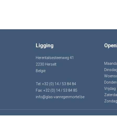
Ligging
Open
Herentalsesteenweg 41
Maand
2230 Herselt
Dinsda
België
Woens
Donder
Tel: +32 (0) 14 / 53 84 84
Vrijdag
Fax: +32 (0) 14 / 53 84 85
Zaterd
info@glas-vanregenmortel.be
Zonda