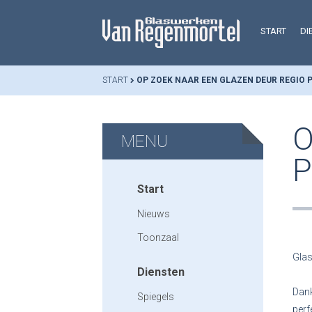
START
DI
START
OP ZOEK NAAR EEN GLAZEN DEUR REGIO 
O
MENU
P
Start
Nieuws
Toonzaal
Glas
Diensten
Dank
Spiegels
perf