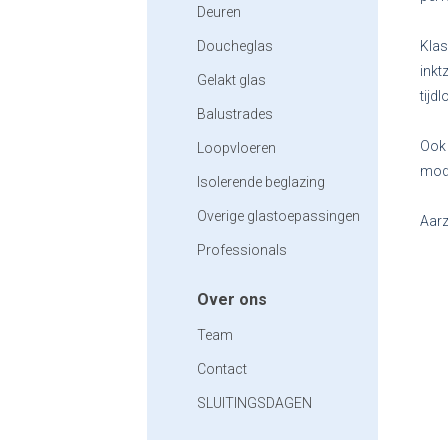
Deuren
Doucheglas
Klas
inkt
Gelakt glas
tijd
Balustrades
Ook 
Loopvloeren
mode
Isolerende beglazing
Overige glastoepassingen
Aarz
Professionals
Over ons
Team
Contact
SLUITINGSDAGEN