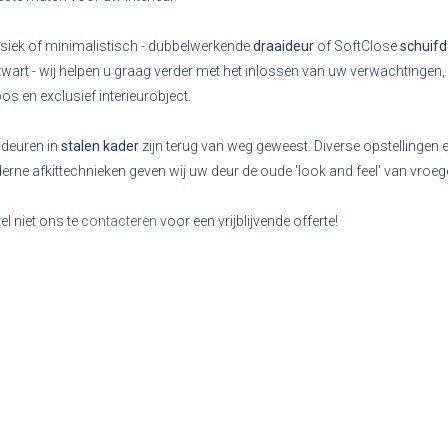
siek of minimalistisch - dubbelwerkende
draaideur
of SoftClose
schuifd
zwart - wij helpen u graag verder met het inlossen van uw verwachtingen,
loos en exclusief interieurobject.
deuren in
stalen kader
zijn terug van weg geweest. Diverse opstellingen e
rne afkittechnieken geven wij uw deur de oude 'look and feel' van vroe
el niet ons te
contacteren
voor een vrijblijvende offerte!