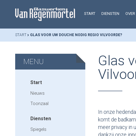
START
DIENSTEN
OVER
START
GLAS VOOR UW DOUCHE NODIG REGIO VILVOORDE?
Glas v
MENU
Vilvoo
Start
Nieuws
Toonzaal
In onze hedenda
Diensten
komt de badkamer
meer privacy in 
Spiegels
dankzij onze in