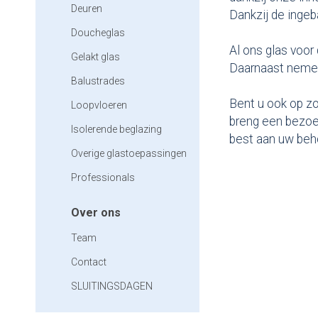
Deuren
Dankzij de ingeb
Doucheglas
Al ons glas voor
Gelakt glas
Daarnaast nemen 
Balustrades
Bent u ook op zo
Loopvloeren
breng een bezoe
Isolerende beglazing
best aan uw beho
Overige glastoepassingen
Professionals
Over ons
Team
Contact
SLUITINGSDAGEN