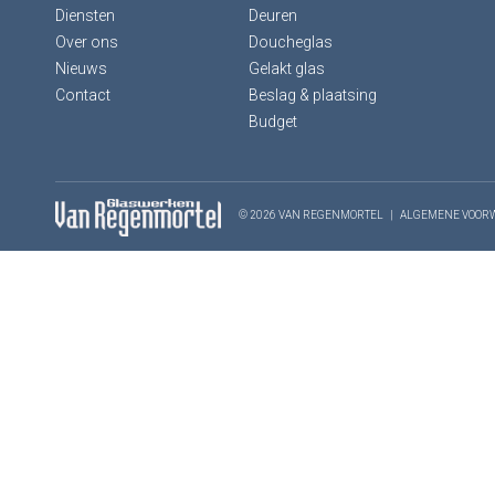
Diensten
Deuren
Over ons
Doucheglas
Nieuws
Gelakt glas
Contact
Beslag & plaatsing
Budget
© 2026 VAN REGENMORTEL
|
ALGEMENE VOOR